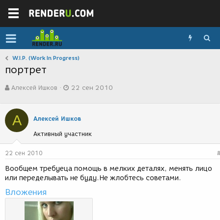
W.I.P. (Work In Progress)
портрет
А
Д
Алексей Ишков
22 сен 2010
в
а
т
т
о
а
А
р
с
Алексей Ишков
т
о
Активный участник
е
з
м
д
ы
а
22 сен 2010
н
Вообщем требуеца помощь в мелких деталях, менять лицо
и
или переделывать не буду.Не жлобтесь советами.
я
Вложения