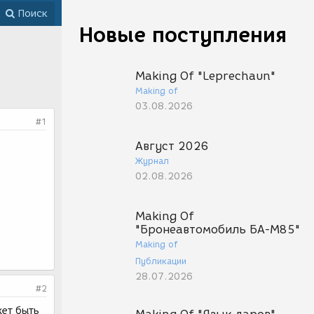
Поиск
Новые поступления
Making Of "Leprechaun"
Making of
03.08.2026
#1
Август 2026
Журнал
02.08.2026
Making Of
"Бронеавтомобиль БА-М85"
Making of
Публикации
28.07.2026
#2
жет быть