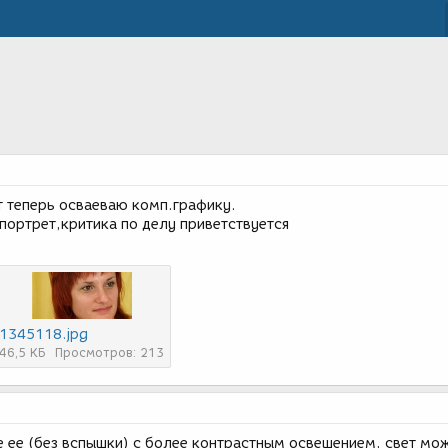
т теперь осваеваю комп.графику.
портрет,критика по делу приветствуется
1345118.jpg
46,5 КБ
Просмотров: 213
е ее (без вспышки) с более контрастным освещением, свет мо