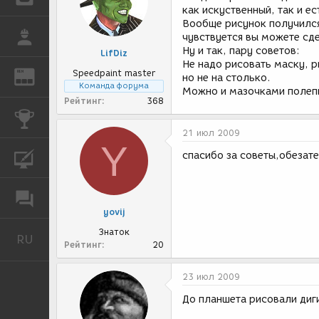
как искуственный, так и е
Вообще рисунок получился
РАБОТА
чувствуется вы можете сд
Ну и так, пару советов:
LifDiz
Не надо рисовать маску, р
Speedpaint master
REN
ЖУРНАЛ
но не на столько.
Команда форума
Можно и мазочками полепи
Рейтинг
368
КОНКУРСЫ
21 июл 2009
Y
спасибо за советы,обезате
КУРСЫ
ФОРУМ
yovij
Знаток
RU
Русский
Рейтинг
20
23 июл 2009
До планшета рисовали ди