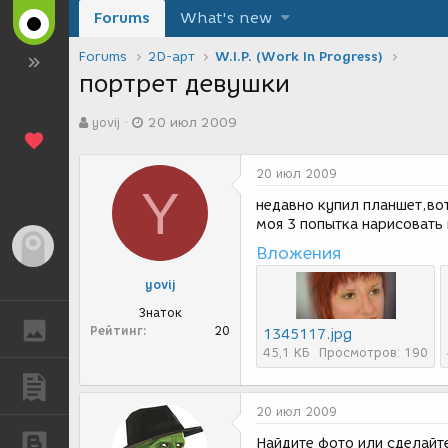
Forums
What's new
Forums
2D-арт
W.I.P. (Work In Progress)
портрет девушки
А
Д
yovij
20 июл 2009
в
а
т
т
о
а
20 июл 2009
р
с
Y
т
о
недавно купил планшет,во
е
з
моя 3 попытка нарисовать 
м
д
Гость
Вложения
ы
а
н
yovij
и
я
Знаток
ГАЛЕРЕЯ
Рейтинг
20
1345117.jpg
45,1 КБ
Просмотров: 190
ПУБЛИКАЦИИ
20 июл 2009
БЛОГИ
Найдите фото или сделайт