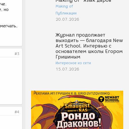
Making Of "Язык даров"
гче.
Making of
, но
Публикации
20.07.2026
смегчать,
Журнал продолжает
выходить — благодаря New
Art School. Интервью с
основателем школы Егором
#3
Гришиным
Интересное из сети
15.07.2026
#4