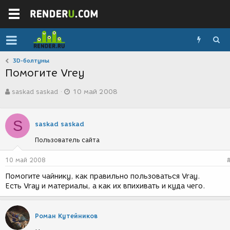
3D-болтуны
Помогите Vrey
А
Д
saskad saskad
10 май 2008
в
а
т
т
о
а
S
р
с
saskad saskad
т
о
Пользователь сайта
е
з
м
д
ы
а
10 май 2008
н
Помогите чайнику, как правильно пользоваться Vray.
и
Есть Vray и материалы, а как их впихивать и куда чего.
я
Роман Кутейников