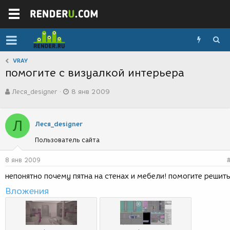
VRAY
помогите с визуалкой интерьера
А
Д
Леся_designer
8 янв 2009
в
а
т
т
о
а
Л
р
с
Леся_designer
т
о
Пользователь сайта
е
з
м
д
ы
а
8 янв 2009
н
непонятно почему пятна на стенах и мебели! помогите решит
и
я
Вложения