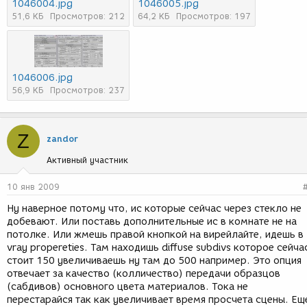
1046004.jpg
1046005.jpg
51,6 КБ
Просмотров: 212
64,2 КБ
Просмотров: 197
1046006.jpg
56,9 КБ
Просмотров: 237
Z
zandor
Активный участник
10 янв 2009
Ну наверное потому что, ис которые сейчас через стекло не
добевают. Или поставь дополнительные ис в комнате не на
потолке. Или жмешь правой кнопкой на вирейлайте, идешь в
vray propereties. Там находишь diffuse subdivs которое сейча
стоит 150 увеличиваешь ну там до 500 например. Это опция
отвечает за качество (колличество) передачи образцов
(сабдивов) основного цвета материалов. Тока не
перестарайся так как увеличивает время просчета сцены. Ещ