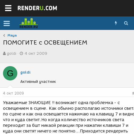
Maya
ПОМОГИТЕ с ОСВЕЩЕНИЕМ
А
Д
goldi
4 окт 2009
в
а
т
т
о
а
G
р
с
goldi
т
о
Активный участник
е
з
м
д
ы
а
4 окт 2009
н
Уважаемые ЗНАЮЩИЕ !! возникает одна проблемка - с
и
освещением в сцене. Как обычно располагаю источники свет
я
по сцене и как она освещается нажимаю на клавишу 7 и видн
что и куда светит.Но когда количество источников света
переходит за 6шт никаой реакции при нажатии клавиши 7 и
куда они светят ничего не понятно...Приходится рендерить