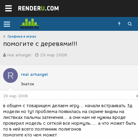
Графика в играх
помогите с деревями!!!
А
Д
real arhangel
29 мар 2008
в
а
т
т
о
а
R
р
с
real arhangel
т
о
Знаток
е
з
м
д
ы
а
29 мар 2008
н
в общем с товарищем делаем игру... начали встраивать 3д
и
модели но тут проблема появилась на скрине видны на
я
листвках пальмы затенения... а они нам не нужны вроде
проверил модель с сеткой все нормуль.... а что может быть
то в ней всего полтинник полигонов
помогите кто чем может