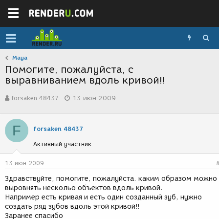
Maya
Помогите, пожалуйста, с
выравниванием вдоль кривой!!
А
Д
forsaken 48437
13 июн 2009
в
а
т
т
о
а
F
р
с
forsaken 48437
т
о
Активный участник
е
з
м
д
ы
а
13 июн 2009
н
Здравствуйте, помогите, пожалуйста. каким образом можно
и
выровнять нескольо объектов вдоль кривой.
я
Например есть кривая и есть один созданный зуб, нужно
создать ряд зубов вдоль этой кривой!!
Заранее спасибо