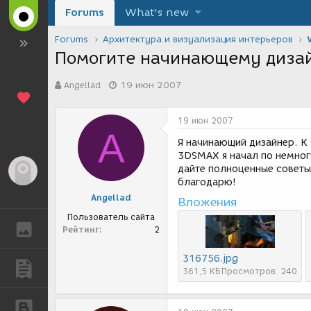
Forums
What's new
Forums
Архитектура и визуализация интерьеров
Помогите начинающему дизай
А
Д
Angellad
19 июн 2007
в
а
т
т
о
а
19 июн 2007
р
с
A
т
о
Я начинающий дизайнер. К
е
з
3DSMAX я начал по немног
м
д
дайте полноценные советы
Гость
ы
а
благодарю!
н
Angellad
Вложения
и
я
Пользователь сайта
ГАЛЕРЕЯ
Рейтинг
2
316756.jpg
ПУБЛИКАЦИИ
361,5 КБ
Просмотров: 240
БЛОГИ