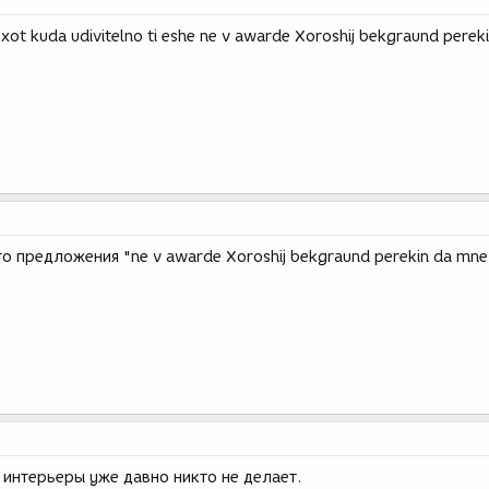
 xot kuda udivitelno ti eshe ne v awarde Xoroshij bekgraund perek
о предложения "ne v awarde Xoroshij bekgraund perekin da mne
м интерьеры уже давно никто не делает.