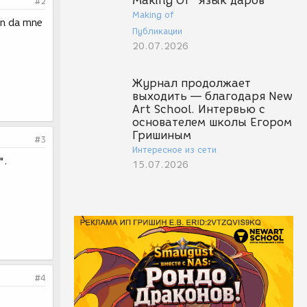
Making Of "Язык даров"
#2
Making of
in da mne
Публикации
20.07.2026
Журнал продолжает
выходить — благодаря New
Art School. Интервью с
основателем школы Егором
Гришиным
#3
Интересное из сети
".
15.07.2026
#4