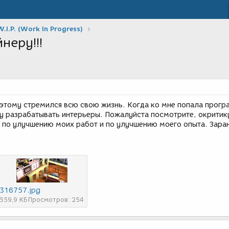
W.I.P. (Work In Progress)
неру!!!
 этому стремился всю свою жизнь. Когда ко мне попала прог
у разрабатывать интерьеры. Пожалуйста посмотрите, окритик
 по улучшению моих работ и по улучшению моего опыта. Зара
316757.jpg
559,9 КБ
Просмотров: 254