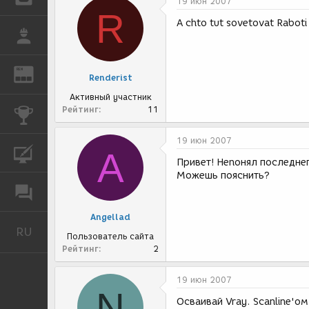
19 июн 2007
R
A chto tut sovetovat Raboti
РАБОТА
REN
ЖУРНАЛ
Renderist
Активный участник
Рейтинг
11
КОНКУРСЫ
19 июн 2007
A
КУРСЫ
Привет! Неnонял последнег
Можешь пояснить?
ФОРУМ
Angellad
RU
Русский
Пользователь сайта
Рейтинг
2
19 июн 2007
N
Осваивай Vray. Scanline'о