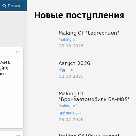
Поиск
Новые поступления
Making Of "Leprechaun"
Making of
03.08.2026
#1
рамма
Август 2026
уйте,
Журнал
нее
02.08.2026
Making Of
"Бронеавтомобиль БА-М85"
Making of
Публикации
28.07.2026