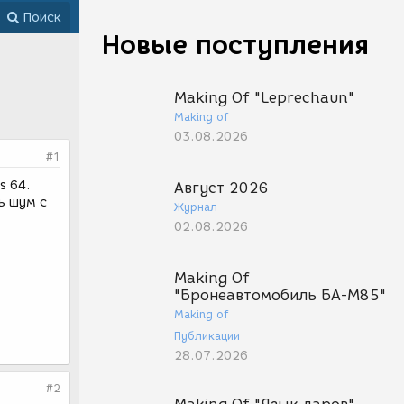
Поиск
Новые поступления
Making Of "Leprechaun"
Making of
03.08.2026
#1
s 64.
Август 2026
ь шум с
Журнал
02.08.2026
Making Of
"Бронеавтомобиль БА-М85"
Making of
Публикации
28.07.2026
#2