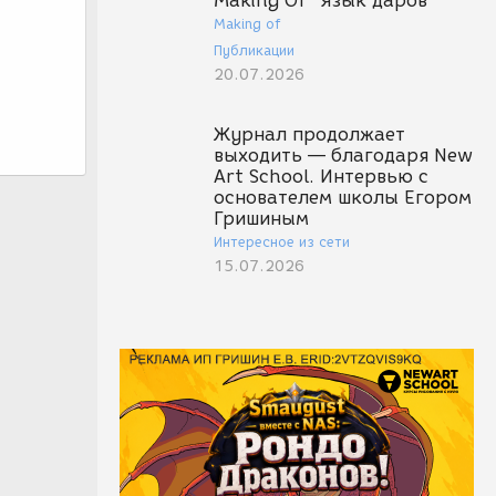
Making Of "Язык даров"
Making of
Публикации
20.07.2026
Журнал продолжает
выходить — благодаря New
Art School. Интервью с
основателем школы Егором
Гришиным
Интересное из сети
15.07.2026