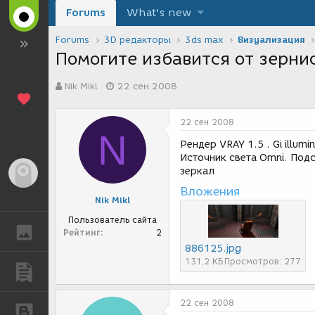
Forums
What's new
Forums
3D редакторы
3ds max
Визуализация
Помогите избавится от зерни
А
Д
Nik Mikl
22 сен 2008
в
а
т
т
о
а
22 сен 2008
р
с
N
т
о
Рендер VRAY 1.5 . Gi illumi
е
з
Источник света Omni. Под
м
д
зеркал
Гость
ы
а
Вложения
н
Nik Mikl
и
я
Пользователь сайта
ГАЛЕРЕЯ
Рейтинг
2
886125.jpg
131,2 КБ
Просмотров: 277
ПУБЛИКАЦИИ
22 сен 2008
БЛОГИ