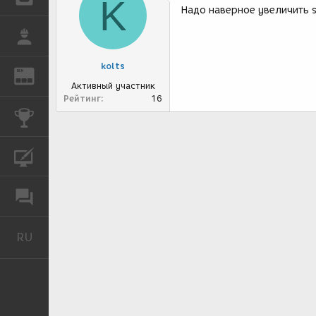
K
Надо наверное увеличить s
РАБОТА
kolts
REN
ЖУРНАЛ
Активный участник
Рейтинг
16
КОНКУРСЫ
КУРСЫ
ФОРУМ
RU
Русский