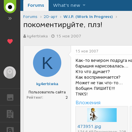
Forums
What's new
Forums
2D-арт
W.I.P. (Work In Progress)
покоментируйте, плз!
А
Д
ky4erblwka
15 ноя 2007
в
а
т
т
о
а
15 ноя 2007
р
с
K
т
о
Как-то вечером подруга на
е
з
барышня нарисовалась...
м
д
Кто что думает?
Гость
ы
а
Как воспринимается?
н
Может не так что-то...
ky4erblwka
и
Вобщем ПИШИТЕ!!!
я
Пользователь сайта
TNKS!
ГАЛЕРЕЯ
Рейтинг
2
Вложения
ПУБЛИКАЦИИ
473951.jpg
БЛОГИ
134,6 КБ
Просмотров: 228