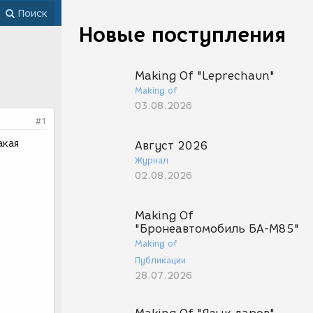
Поиск
Новые поступления
Making Of "Leprechaun"
Making of
03.08.2026
#1
акая
Август 2026
Журнал
02.08.2026
Making Of
"Бронеавтомобиль БА-М85"
Making of
Публикации
28.07.2026