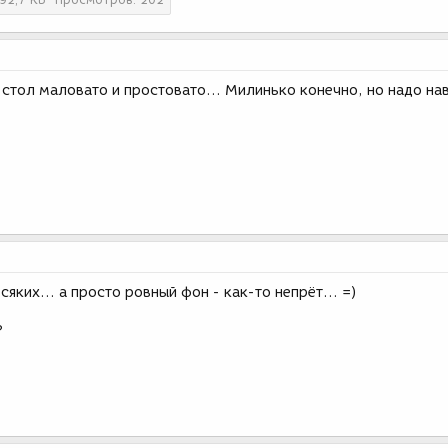
б стол маловато и простовато... Милинько конечно, но надо на
яких... а просто ровный фон - как-то непрёт... =)
?