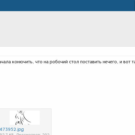
чала конючить, что на робочий стол поставить нечего, и вот т
473952.jpg
92,7 КБ
Просмотров: 202