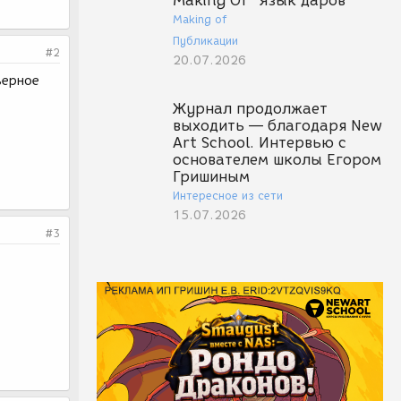
Making Of "Язык даров"
Making of
Публикации
#2
20.07.2026
верное
Журнал продолжает
выходить — благодаря New
Art School. Интервью с
основателем школы Егором
Гришиным
Интересное из сети
15.07.2026
#3