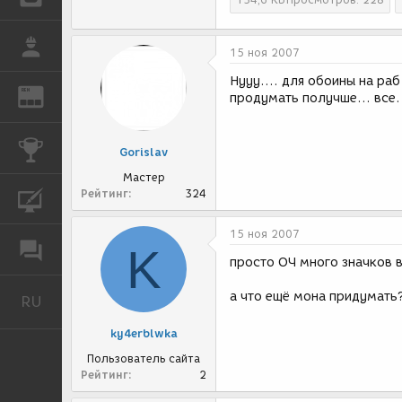
РАБОТА
15 ноя 2007
Нууу.... для обоины на ра
REN
ЖУРНАЛ
продумать получше... все.
КОНКУРСЫ
Gorislav
Мастер
Рейтинг
324
КУРСЫ
15 ноя 2007
ФОРУМ
K
просто ОЧ много значков вс
а что ещё мона придумать
RU
Русский
ky4erblwka
Пользователь сайта
Рейтинг
2