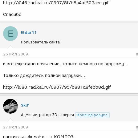
http://i046.radikal.ru/0907/8f/b8a4af502aec.gif
Спасибо
E
Eldar11
Пользователь сайта
26 июл 2009
и вот еще одно появление, только немного по-другому...
Только дождитесь полной загрузки...
http://i080.radikal.ru/0907/95/b881d8febb8d.gif
Skif
Администратор 3D галереи
Команда форума
27 июл 2009
партиклы+ фум фх... + КОМПОЗ.