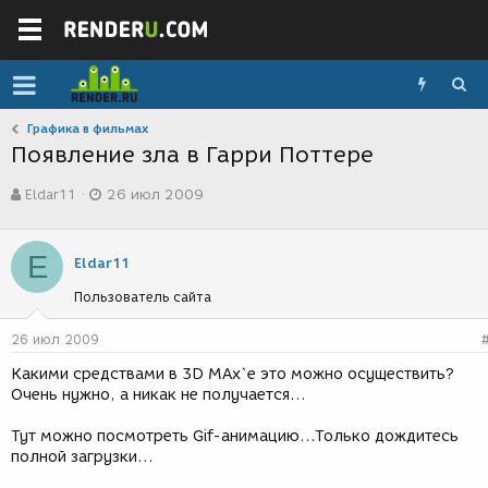
Графика в фильмах
Появление зла в Гарри Поттере
А
Д
Eldar11
26 июл 2009
в
а
т
т
о
а
E
р
с
Eldar11
т
о
Пользователь сайта
е
з
м
д
ы
а
26 июл 2009
н
Какими средствами в 3D MAx`e это можно осуществить?
и
Очень нужно, а никак не получается...
я
Тут можно посмотреть Gif-анимацию...Только дождитесь
полной загрузки...