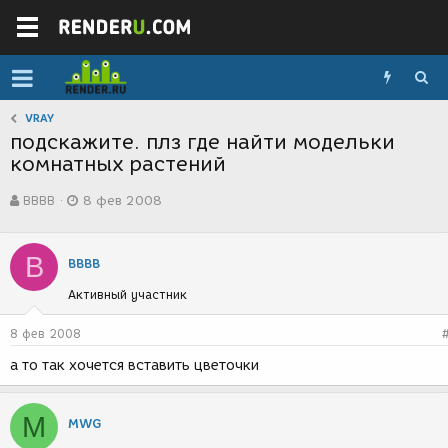
VRAY
подскажите. плз где найти модельки
комнатных растений
А
Д
BBBB
8 фев 2008
в
а
т
т
о
а
B
р
с
BBBB
т
о
Активный участник
е
з
м
д
ы
а
8 фев 2008
н
а то так хочется вставить цветочки
и
я
M
MWG