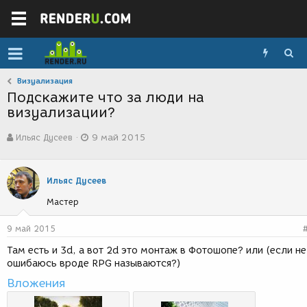
Визуализация
Подскажите что за люди на
визуализации?
А
Д
Ильяс Дусеев
9 май 2015
в
а
т
т
о
а
р
с
Ильяс Дусеев
т
о
Мастер
е
з
м
д
ы
а
9 май 2015
н
Там есть и 3d, а вот 2d это монтаж в Фотошопе? или (если не
и
ошибаюсь вроде RPG называются?)
я
Вложения