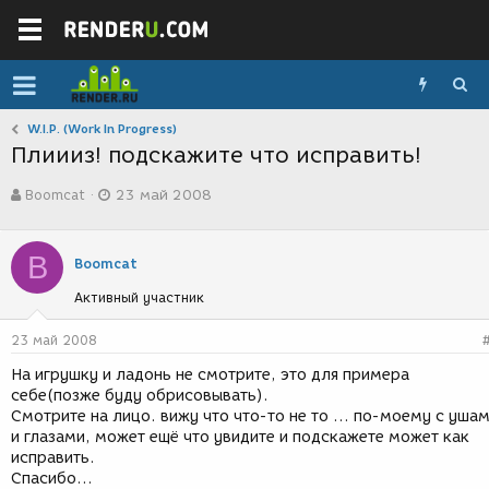
W.I.P. (Work In Progress)
Плиииз! подскажите что исправить!
А
Д
Boomcat
23 май 2008
в
а
т
т
о
а
B
р
с
Boomcat
т
о
Активный участник
е
з
м
д
ы
а
23 май 2008
н
На игрушку и ладонь не смотрите, это для примера
и
себе(позже буду обрисовывать).
я
Смотрите на лицо. вижу что что-то не то ... по-моему с уша
и глазами, может ещё что увидите и подскажете может как
исправить.
Спасибо...