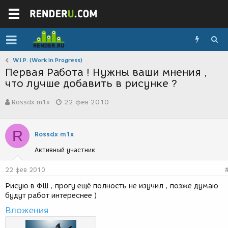
W.I.P. (Work In Progress)
Первая Работа ! Нужны ваши мнения ,
что лучше добавить в рисунке ?
А
Д
Rossdx m1x
22 фев 2010
в
а
т
т
о
а
R
р
с
Rossdx m1x
т
о
Активный участник
е
з
м
д
ы
а
22 фев 2010
н
Рисую в ФШ , прогу ещё полность не изучил , позже думаю
и
будут работ интереснее )
я
Вложения