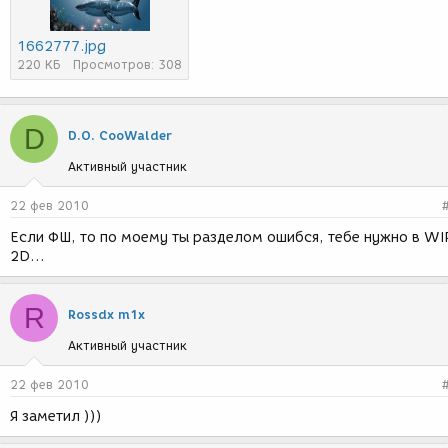
1662777.jpg
220 КБ
Просмотров: 308
D
D.O. CooWalder
Активный участник
22 фев 2010
Если ФШ, то по моему ты разделом ошибся, тебе нужно в WI
2D...
R
Rossdx m1x
Активный участник
22 фев 2010
Я заметил )))