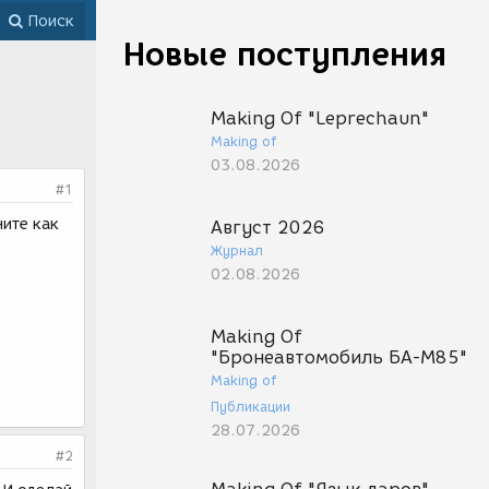
Поиск
Новые поступления
Making Of "Leprechaun"
Making of
03.08.2026
#1
ните как
Август 2026
Журнал
02.08.2026
Making Of
"Бронеавтомобиль БА-М85"
Making of
Публикации
28.07.2026
#2