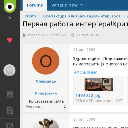
Forums
What's new
Forums
Архитектура и визуализация интерьеров
Первая работа интер’ера!Кри
А
Д
Олександр Липовський
27 окт 2009
в
а
т
т
о
а
27 окт 2009
р
с
О
т
о
Здравствуйте. Подскажите,
е
з
их исправить (я многого н
м
д
Гость
Вложения
ы
а
н
Олександр
и
я
Липовський
ГАЛЕРЕЯ
1484032.jpg
258,6 КБ
Просмотров: 227
Пользователь сайта
Рейтинг
2
ПУБЛИКАЦИИ
27 окт 2009
БЛОГИ