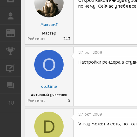
Открой какой ннибудь урок
по нему. Сейчас у тебя все
РАБОТА
МаксимГ
REN
ЖУРНАЛ
Мастер
Рейтинг
243
КОНКУРСЫ
27 окт 2009
O
Настройки рендера в студ
КУРСЫ
ФОРУМ
oldtime
Активный участник
Рейтинг
5
RU
Русский
27 окт 2009
D
V-ray может и есть, но толк