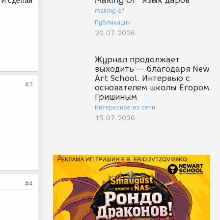
Making Of "Язык даров"
 И сделай
Making of
Публикации
20.07.2026
Журнал продолжает
выходить — благодаря New
Art School. Интервью с
#3
основателем школы Егором
Гришиным
Интересное из сети
15.07.2026
#4