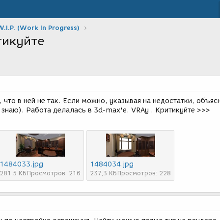
W.I.P. (Work In Progress)
тикуйте
 что в ней не так. Если можно, указывая на недостатки, объяс
е знаю). Работа делалась в 3d-max'e. VRAy . Критикуйте >>>
1484033.jpg
1484034.jpg
281,5 КБ
Просмотров: 216
237,3 КБ
Просмотров: 228