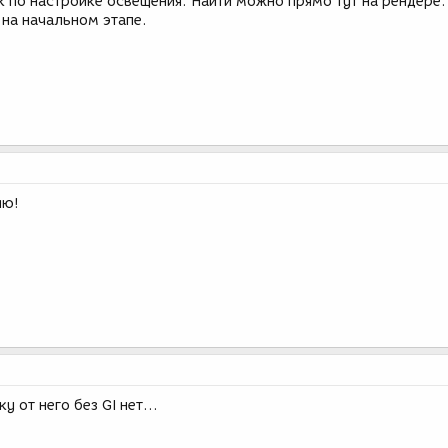
 по настройке освещения. Найти можно прямо тут на рендере.
 на начальном этапе.
ию!
у от него без GI нет...