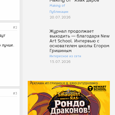
Making Of "Язык даров"
Making of
Публикации
20.07.2026
#2
Журнал продолжает
дут
выходить — благодаря New
Art School. Интервью с
о лучше.
основателем школы Егором
Гришиным
Интересное из сети
15.07.2026
#3