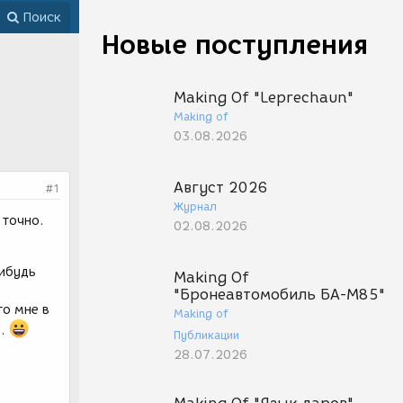
Поиск
Новые поступления
Making Of "Leprechaun"
Making of
03.08.2026
Август 2026
#1
Журнал
 точно.
02.08.2026
нибудь
Making Of
"Бронеавтомобиль БА-М85"
то мне в
Making of
е.
Публикации
28.07.2026