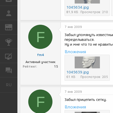
1045634.jpg
81,9 КБ
Просмотров: 210
РАБОТА
REN
ЖУРНАЛ
7 янв 2009
F
Забыл упомянуть известные
переделываться.
КОНКУРСЫ
Ну и мне что то не нравит
Вложения
fm4
КУРСЫ
Активный участник
Рейтинг
15
ФОРУМ
1045639.jpg
61 КБ
Просмотров: 205
RU
Русский
7 янв 2009
F
Забыл прицепить сетку.
Вложения