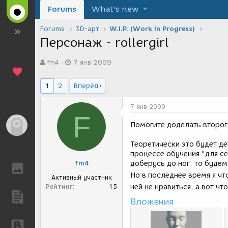
Forums
What's new
Forums
3D-арт
W.I.P. (Work In Progress)
Персонаж - rollergirl
А
Д
fm4
7 янв 2009
в
а
т
т
о
а
1
2
Вперёд
р
с
т
о
7 янв 2009
е
з
F
м
д
Гость
Помогите доделать второ
ы
а
н
Теоретически это будет д
и
процессе обучения "для се
я
fm4
доберусь до ног, то будем
ГАЛЕРЕЯ
Но в последнее время я чт
Активный участник
Рейтинг
15
ней не нравиться, а вот ч
ПУБЛИКАЦИИ
Вложения
БЛОГИ