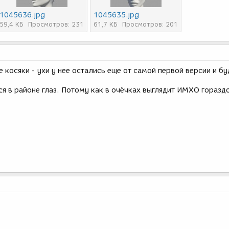
1045636.jpg
1045635.jpg
59,4 КБ
Просмотров: 231
61,7 КБ
Просмотров: 201
 косяки - ухи у нее остались еще от самой первой версии и бу
ься в районе глаз. Потому как в очёчках выглядит ИМХО горазд