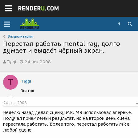
Визуализация
Перестал работаь mental ray, долго
думает и выдаёт чёрный экран.
А
Д
Tiggi
24 дек 2008
в
а
т
т
о
а
T
р
с
Tiggi
т
о
Знаток
е
з
м
д
ы
а
24 дек 2008
н
Неделю назад делал сценку MR. MR использовал впервые.
и
Получал приемлемый результат, но на второй день сцена
я
перестала работать. Более того, перестал работать MR в
любой сцене.