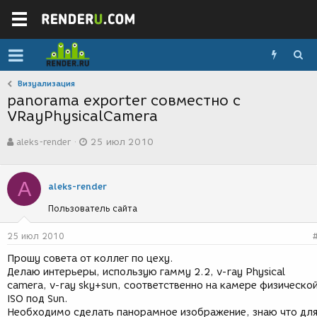
Визуализация
panorama exporter совместно с
VRayPhysicalCamera
А
Д
aleks-render
25 июл 2010
в
а
т
т
о
а
A
р
с
aleks-render
т
о
Пользователь сайта
е
з
м
д
ы
а
25 июл 2010
н
Прошу совета от коллег по цеху.
и
Делаю интерьеры, использую гамму 2.2, v-ray Physical
я
camera, v-ray sky+sun, соответственно на камере физическо
ISO под Sun.
Необходимо сделать панорамное изображение, знаю что дл