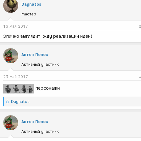
Dagnatos
а
т
Мастер
и
и
16 май 2017
:
Эпично выглядит, жду реализации идеи)
Антон Попов
Активный участник
23 май 2017
персонажи
С
Dagnatos
и
м
п
Антон Попов
а
т
Активный участник
и
и