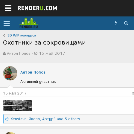
2D WIP конкурса
Охотники за сокровищами
А
Д
Антон Попов
15 май 2017
в
а
т
т
о
а
р
с
Антон Попов
т
о
Активный участник
е
з
м
д
ы
а
15 май 2017
н
и
я
С
Xenslave
,
Якопо
,
АртурЗ
and 5 others
и
м
п