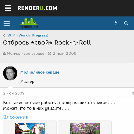
W.I.P. (Work In Progress)
Отбрось *свой* Rock-n-Roll
А
Д
Молчаливое сердце
2 июн 2009
в
а
т
т
о
а
р
с
Молчаливое сердце
т
о
Мастер
е
з
м
д
ы
а
2 июн 2009
н
Вот такие четыре работы, прошу ваших откликов......
и
Может что то в них увидите,.....
я
Вложения