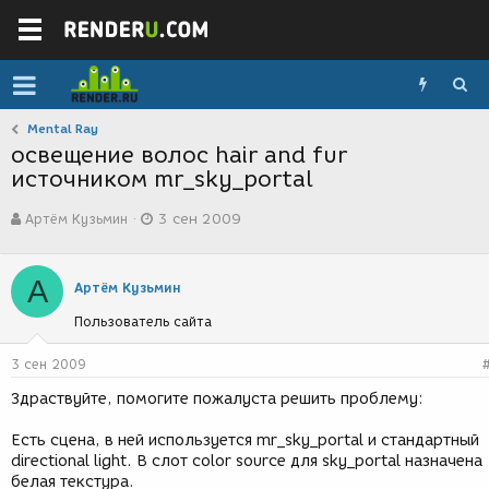
Mental Ray
освещение волос hair and fur
источником mr_sky_portal
А
Д
Артём Кузьмин
3 сен 2009
в
а
т
т
о
а
А
р
с
Артём Кузьмин
т
о
Пользователь сайта
е
з
м
д
ы
а
3 сен 2009
н
Здраствуйте, помогите пожалуста решить проблему:
и
я
Есть сцена, в ней используется mr_sky_portal и стандартный
directional light. В слот color source для sky_portal назначена
белая текстура.