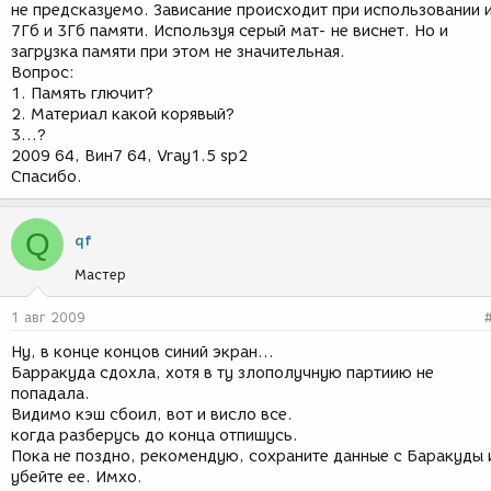
не предсказуемо. Зависание происходит при использовании 
7Гб и 3Гб памяти. Используя серый мат- не виснет. Но и
загрузка памяти при этом не значительная.
Вопрос:
1. Память глючит?
2. Материал какой корявый?
3...?
2009 64, Вин7 64, Vray1.5 sp2
Спасибо.
Q
qf
Мастер
1 авг 2009
Ну, в конце концов синий экран...
Барракуда сдохла, хотя в ту злополучную партиию не
попадала.
Видимо кэш сбоил, вот и висло все.
когда разберусь до конца отпишусь.
Пока не поздно, рекомендую, сохраните данные с Баракуды 
убейте ее. Имхо.