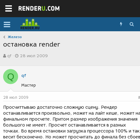
Железо
остановка render
А
Д
qf
28 июл 2009
в
а
т
т
о
а
Q
р
с
qf
т
о
Мастер
е
з
м
д
ы
а
28 июл 2009
н
Просчиттываю достаточно сложную сцену. Рендер
и
останавливается произвольно, может на лайт кеше, может н
я
финальном просчете. Притом размер изображения значения
большого не имеет. Просчет останавливается в разных
точках. Во время остановки загрузка процессора 100% и так
весит бесконечно. Но может просчитать до финала без сбоев