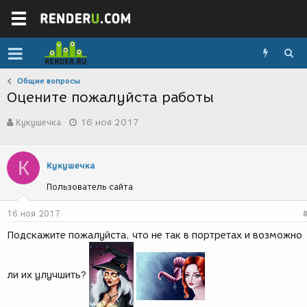
Общие вопросы
Оцените пожалуйста работы
А
Д
Кукушечка
16 ноя 2017
в
а
т
т
о
а
К
р
с
Кукушечка
т
о
Пользователь сайта
е
з
м
д
ы
а
16 ноя 2017
н
Подскажите пожалуйста, что не так в портретах и возможно
и
я
ли их улучшить?