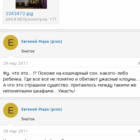
2242472.jpg
204,8 КБ
Просмотров: 171
Е
Евгений Марк (pion)
Знаток
29 мар 2011
Фу, что это...!? Похоже на кошмарный сон, какого-либо
ребенка. Где все все не понятно и обитают ужасные клоуны..
А что это страшное существо, притаилось между такими же
непонятными шкафами...Ужасть!
Е
Евгений Марк (pion)
Знаток
29 мар 2011