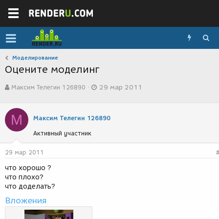
Моделирование
Оцените моделинг
А
Д
Максим Телегин 126890
29 мар 2011
в
а
т
т
о
а
М
р
с
Максим Телегин 126890
т
о
Активный участник
е
з
м
д
ы
а
29 мар 2011
н
что хорошо ?
и
что плохо?
я
что доделать?
Вложения