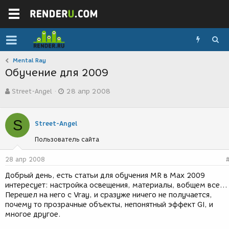
Mental Ray
Обучение для 2009
А
Д
Street-Angel
28 апр 2008
в
а
т
т
о
а
S
р
с
Street-Angel
т
о
Пользователь сайта
е
з
м
д
ы
а
28 апр 2008
н
Добрый день, есть статьи для обучения MR в Max 2009
и
интересует: настройка освещения, материалы, вобщем все...
я
Перешел на него с Vray, и сразуже ничего не получается,
почему то прозрачные объекты, непонятный эффект GI, и
многое другое.