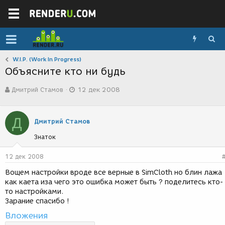
W.I.P. (Work In Progress)
Объясните кто ни будь
А
Д
Дмитрий Стамов
12 дек 2008
в
а
т
т
о
а
Д
р
с
Дмитрий Стамов
т
о
Знаток
е
з
м
д
ы
а
12 дек 2008
н
Вощем настройки вроде все верные в SimCloth но блин лажа
и
как каета иза чего это ошибка может быть ? поделитесь кто-
я
то настройками.
Зарание спасибо !
Вложения