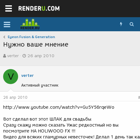
Eyeon Fusion & Generation
Нужно ваше мнение
А
Д
verter
26 апр 2010
в
а
т
т
о
а
V
р
с
verter
т
о
Активный участник
е
з
м
д
ы
а
26 апр 2010
н
http://www.youtube.com/watch?v=Gu5Y56rqeWo
и
я
Вот сделал вот этот ШЛАК для свадьбы
Сразу скажу можно сказать Ужас редкостный но вы
посмотрите НА HOLIWOOD FX !!!
Видео для всяких гламурных невесточек! Делал 1 день так ка