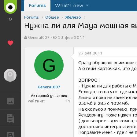
Forums
What's new
Forums
Общее
Железо
Нужна ли для Maya мощная в
А
Д
General007
23 фев 2011
в
а
т
т
о
а
23 фев 2011
р
с
G
т
о
Сразу обращаю внимание на
е
з
А о гейм карточках, что 
м
д
Гость
ы
а
ВОПРОС:
н
- Нужна ли для работы с 
General007
и
Если да, то на что, где и
я
Активный участник
Лично я пока не заметил н
ГАЛЕРЕЯ
Рейтинг
11
256мб и 285 с 1024мб.
На сколько я понимаю, пр
Рендерингу, тоже нужен т
ПУБЛИКАЦИИ
( доп вопрос - для компа,
достаточно интеграта инт
Поправьте меня - где я не 
БЛОГИ