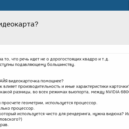
идеокарта?
 то, что речь идет не о дорогостоящих квадро и т.д.
доступны подавляющему большинству.
МАЙЯ видеокарточка помощнее?
 как влияет производительность и иные характеристики карточки
икакой разницы, во всех режимах вьюпорта, между NVIDIA 680
и просчете геометрии, используется процессор.
олько процессор.
 который используется чисто для рендеринга, нужна видюха? И
еловского?)
прав.