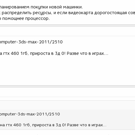
планированием покупки новой машинки.
 распределить ресурсы, и если видеокарта дорогостоящая со
лю помощнее процессор.
-computer-3ds-max-2011/2510
 гтх 460 1гб, прироста в 3д 0! Разве что в играх...
-computer-3ds-max-2011/2510
а гтх 460 1гб, прироста в 3д 0! Разве что в играх...