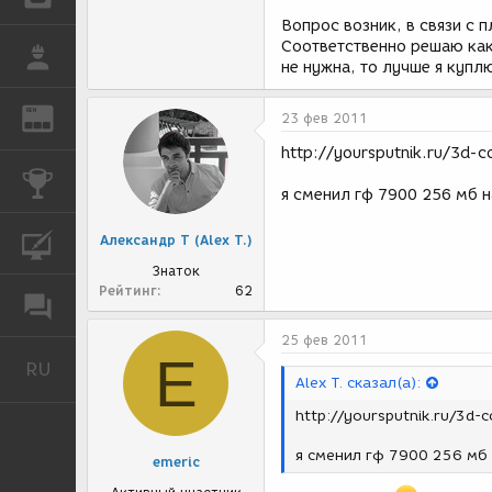
Вопрос возник, в связи с 
Соответственно решаю как
РАБОТА
не нужна, то лучше я куп
REN
ЖУРНАЛ
23 фев 2011
http://yoursputnik.ru/3d
КОНКУРСЫ
я сменил гф 7900 256 мб на
Александр Т (Alex T.)
КУРСЫ
Знаток
Рейтинг
62
ФОРУМ
25 фев 2011
E
RU
Русский
Alex T. сказал(а):
http://yoursputnik.ru/3d
я сменил гф 7900 256 мб н
emeric