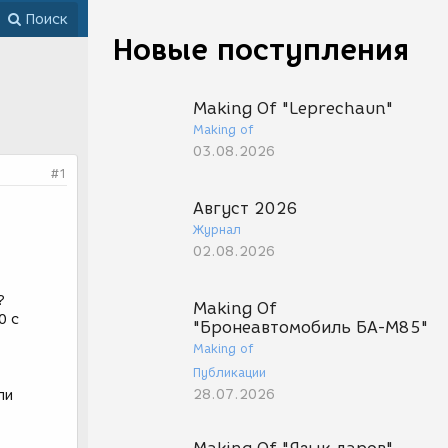
Поиск
Новые поступления
Making Of "Leprechaun"
Making of
03.08.2026
#1
Август 2026
Журнал
02.08.2026
?
Making Of
0 с
"Бронеавтомобиль БА-М85"
Making of
Публикации
28.07.2026
ли