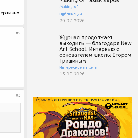
Making Of "Язык даров"
Making of
вершенно
Публикации
20.07.2026
#2
Журнал продолжает
выходить — благодаря New
Art School. Интервью с
основателем школы Егором
Гришиным
Интересное из сети
15.07.2026
#3