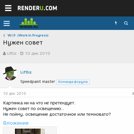
W.I.P. (Work In Progress)
Нужен совет
А
Д
LifDiz
10 дек 2010
в
а
т
т
о
а
р
с
LifDiz
т
о
Speedpaint master
е
з
Команда форума
м
д
ы
а
10 дек 2010
н
Картинка ни на что не претендует.
и
Нужен совет по освещению..
я
Не пойму, освещение достаточное или темновато?
Вложения