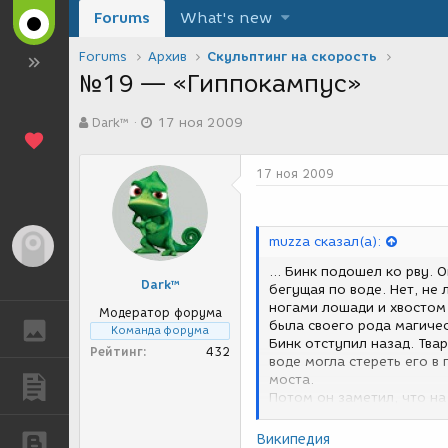
Forums
What's new
Forums
Архив
Скульптинг на скорость
№19 — «Гиппокампус»
А
Д
Dark™
17 ноя 2009
в
а
т
т
о
а
17 ноя 2009
р
с
т
о
е
з
м
д
muzza сказал(а):
Гость
ы
а
... Бинк подошел ко рву.
н
Dark™
бегущая по воде. Нет, не
и
ногами лошади и хвостом
я
Модератор форума
была своего рода магиче
ГАЛЕРЕЯ
Команда форума
Бинк отступил назад. Тва
Рейтинг
432
воде могла стереть его в
моста.
ПУБЛИКАЦИИ
Потом он заметил, что на
Хотя явно требовалось им
несерьезными намерениями
Википедия
БЛОГИ