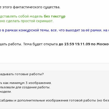
 Хамфри. В этом был виден извращенный смысл.
тел получить ответ на свой вопрос? Заплатив за это годом служ
е этого фантастического существа.
мпусу, обождал на краю рва и взгромоздился в седло.
га. Оно заржало, пустившись вдоль рва, а не поперек его. Жере
едставлять собой модель
без текстур
у, словно гоночный трек, а Бинк отчаянно цеплялся за седло. Мо
но сделать простой скриншот.
са заканчивались скорее ластами, нежели копытами, отбрасывая
ка брызгами. Хвост, свернутый в мускулистую петлю, когда суще
 в рамках конкурсной темы, все, что выходит за её рамки, на 
ернулся и молотил по воде с такой энергией, что седло ходило х
а.
щать работы. Тема будет открыта
до 23:59 19.11.09 по Моск
кладывать готовые работы?
ть как минимум 3 изображения.
льзовали для создания работы.
модели.
 сабдивы и дополнительные изображения готовой работы (но без