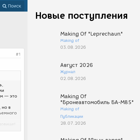
Поиск
Новые поступления
Making Of "Leprechaun"
Making of
03.08.2026
#1
Август 2026
Журнал
02.08.2026
ь,
ми
Making Of
ам — это
"Бронеавтомобиль БА-М85"
 но в
Making of
дъемного
Публикации
28.07.2026
довище!
он не