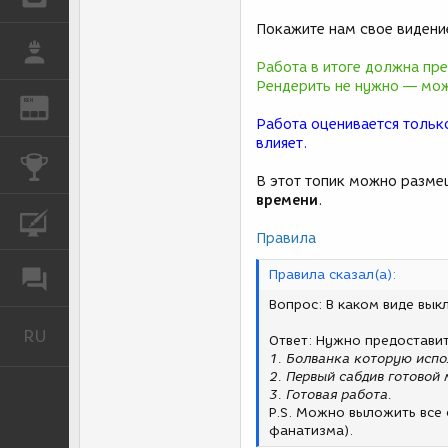
заслуживал чести видеть
Действительно ли Бинк хо
Покажите нам свое видени
... Он подошел к гиппока
РАБОТА
Существо отплыло от бере
Работа в итоге должна пр
веселился, используя рек
Рендерить не нужно — мож
передние ноги гиппокампу
REN
ЖУРНАЛ
сторон воду и осыпая Бин
Работа оценивается только
находилось в покое, разв
влияет.
угрожая сбросить всадник
КОНКУРСЫ
В этот топик можно разме
времени
.
КУРСЫ
Правила
Правила сказал(а):
ФОРУМ
Вопрос: В каком виде вы
RU
Русский
Ответ: Нужно предостави
1. Болванка которую испо
2. Первый сабдив готовой 
3. Готовая работа.
P.S. Можно выложить все
фанатизма).