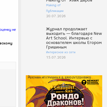
Making Of "Язык даров"
бы?
Making of
Публикации
бец
20.07.2026
щные
 с двух
ство
Журнал продолжает
оценку не
одуном,
выходить — благодаря New
Art School. Интервью с
основателем школы Егором
овскому
Гришиным
Интересное из сети
15.07.2026