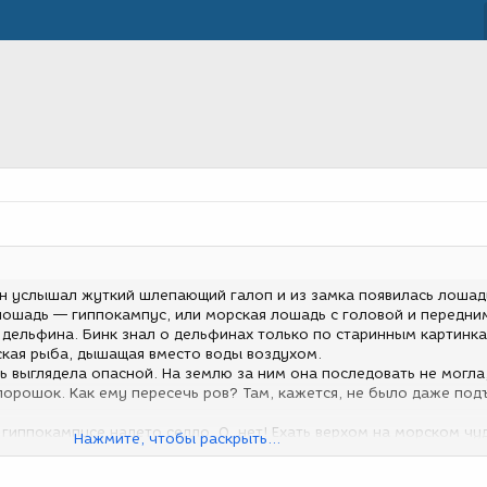
 Он услышал жуткий шлепающий галоп и из замка появилась лошад
 лошадь — гиппокампус, или морская лошадь с головой и передни
 дельфина. Бинк знал о дельфинах только по старинным картинк
ская рыба, дышащая вместо воды воздухом.
рь выглядела опасной. На землю за ним она последовать не могла,
 порошок. Как ему пересечь ров? Там, кажется, не было даже по
 гиппокампусе надето седло. О, нет! Ехать верхом на морском чу
Нажмите, чтобы раскрыть...
енно это. Волшебник не желал тратить свое время на кого-то с
. Если у него не хватало храбрости оседлать морскую лошадь, 