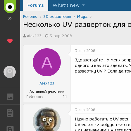
Forums
What's new
Forums
3D редакторы
Maya
Несколько UV разверток для о
А
Д
Alex123
3 апр 2008
в
а
т
т
о
а
3 апр 2008
р
с
A
т
о
Здравствуйте . У меня во
е
з
одного и как это зделать
м
д
развертку UV ? Если да то
Гость
ы
а
н
Alex123
и
я
Активный участник
ГАЛЕРЕЯ
Рейтинг
11
3 апр 2008
ПУБЛИКАЦИИ
Нужно работать c UV sets.
UV editor -> polygon -> cr
БЛОГИ
Для назначение UV sets испо