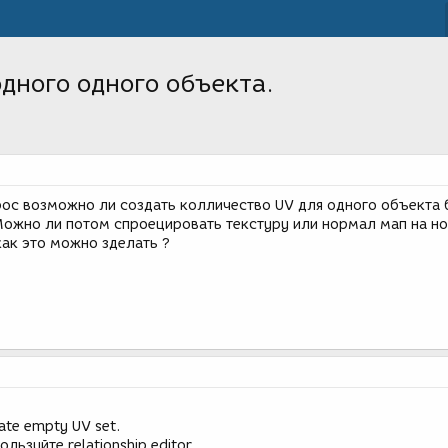
дного одного объекта.
прос возможно ли создать колличество UV для одного объекта
.Можно ли потом спроецировать текстуру или нормал мап на н
как это можно зделать ?
eate empty UV set.
льзуйте relationship editor.