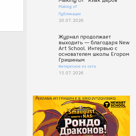
Making Of "Язык даров"
Making of
Публикации
20.07.2026
Журнал продолжает
выходить — благодаря New
Art School. Интервью с
основателем школы Егором
Гришиным
Интересное из сети
15.07.2026