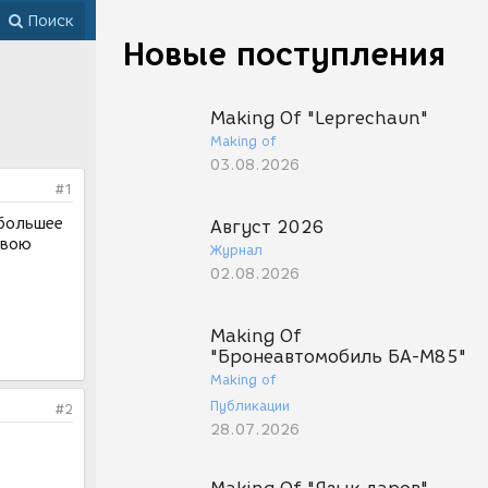
Поиск
Новые поступления
Making Of "Leprechaun"
Making of
03.08.2026
#1
 большее
Август 2026
овою
Журнал
02.08.2026
Making Of
"Бронеавтомобиль БА-М85"
Making of
Публикации
#2
28.07.2026