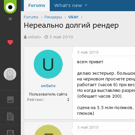
Forums
What's new
Forums
Рендеры
VRAY
Нереально долгий рендер
А
Д
unGato
3 май 2010
в
а
т
т
о
а
3 май 2010
р
с
U
т
о
всем привет
е
з
м
д
делаю экстерьер. большое
Гость
ы
а
на черновом просчете рен
н
работает (часов 6) при ве
unGato
и
Но когда выставляю разре
я
Пользователь сайта
(обещает часов 200).
ГАЛЕРЕЯ
Рейтинг
2
сцена на 3,5 млн поликов,
глюков)
ПУБЛИКАЦИИ
3 май 2010
БЛОГИ