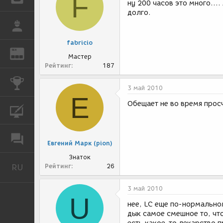
F
ну 200 часов это много....
долго.
РАБОТА
fabricio
REN
ЖУРНАЛ
Мастер
Рейтинг
187
КОНКУРСЫ
3 май 2010
Е
Обещает не во время просч
КУРСЫ
ФОРУМ
Евгений Марк (pion)
Знаток
RU
Рейтинг
26
Русский
3 май 2010
U
нее, LC еще по-нормальном
дык самое смешное то, что