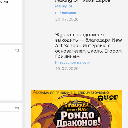
Making Of "Язык даров"
очень
Making of
Публикации
20.07.2026
Журнал продолжает
выходить — благодаря New
Art School. Интервью с
#3
основателем школы Егором
Гришиным
Интересное из сети
15.07.2026
#4