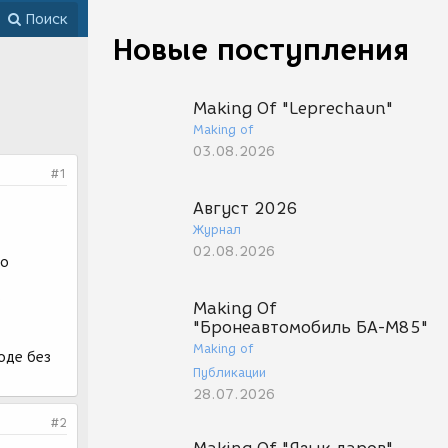
Поиск
Новые поступления
Making Of "Leprechaun"
Making of
03.08.2026
#1
Август 2026
Журнал
02.08.2026
но
е
Making Of
"Бронеавтомобиль БА-М85"
Making of
оде без
Публикации
28.07.2026
#2