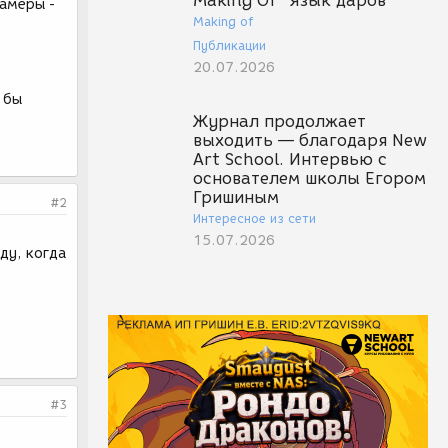
Making Of "Язык даров"
камеры -
Making of
Публикации
20.07.2026
 бы
Журнал продолжает
выходить — благодаря New
Art School. Интервью с
основателем школы Егором
Гришиным
#2
Интересное из сети
15.07.2026
ду, когда
#3