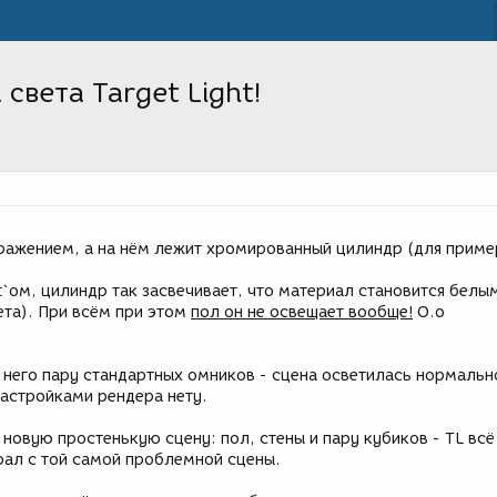
света Target Light!
ражением, а на нём лежит хромированный цилиндр (для приме
t`ом, цилиндр так засвечивает, что материал становится белым
ета). При всём при этом
пол он не освещает вообще!
О.о
 него пару стандартных омников - сцена осветилась нормальн
настройками рендера нету.
новую простенькую сцену: пол, стены и пару кубиков - TL всё
рал с той самой проблемной сцены.