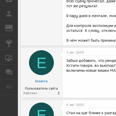
Всю сцену прочесал, даже
тот же результат.
РАБОТА
Я пару дней в ментале, мож
Для контроля экспозиции и
REN
ЖУРНАЛ
остаться. К слову, отключ
В чём может быть причина
КОНКУРСЫ
3 авг 2009
E
КУРСЫ
Забыл добавить, что ренде
Кстати говоря, во вьюпорт
включены новые вишки MAX
ФОРУМ
Esserro
RU
Русский
Пользователь сайта
Рейтинг
2
4 авг 2009
E
Стал на шаг ближе к разга