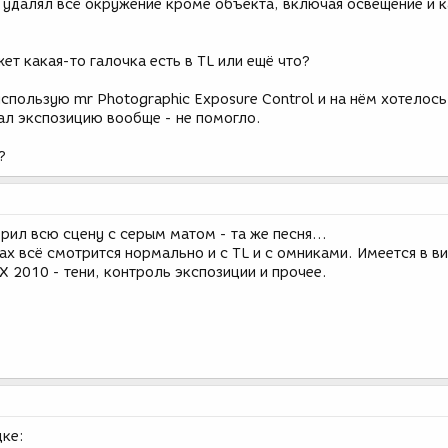
 удалял всё окружение кроме объекта, включая освещение и 
ет какая-то галочка есть в TL или ещё что?
спользую mr Photographic Exposure Control и на нём хотелось
ал экспозицию вообще - не помогло.
?
рил всю сцену с серым матом - та же песня...
ах всё смотрится нормально и с TL и с омниками. Имеется в ви
 2010 - тени, контроль экспозиции и прочее.
дке: