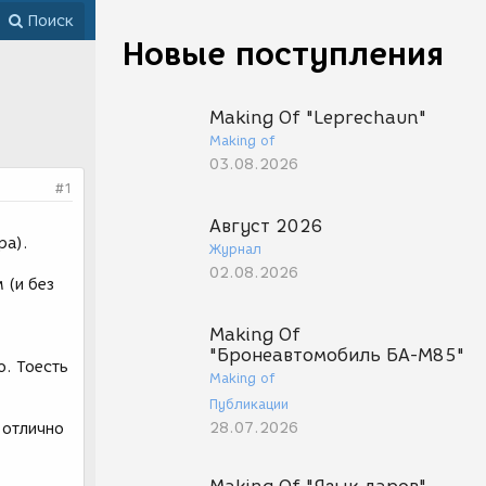
Поиск
Новые поступления
Making Of "Leprechaun"
Making of
03.08.2026
#1
Август 2026
ра).
Журнал
02.08.2026
 (и без
Making Of
"Бронеавтомобиль БА-М85"
о. Тоесть
Making of
Публикации
28.07.2026
 отлично