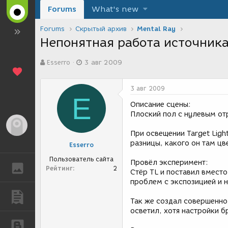
Forums
What's new
Forums
Скрытый архив
Mental Ray
Непонятная работа источника 
А
Д
Esserro
3 авг 2009
в
а
т
т
о
а
3 авг 2009
р
с
E
т
о
Описание сцены:
е
з
Плоский пол с нулевым от
м
д
Гость
ы
а
При освещении Target Ligh
н
разницы, какого он там цв
Esserro
и
я
Пользователь сайта
Провёл эксперимент:
ГАЛЕРЕЯ
Рейтинг
2
Стёр TL и поставил вместо
проблем с экспозицией и 
ПУБЛИКАЦИИ
Так же создал совершенно 
осветил, хотя настройки б
БЛОГИ