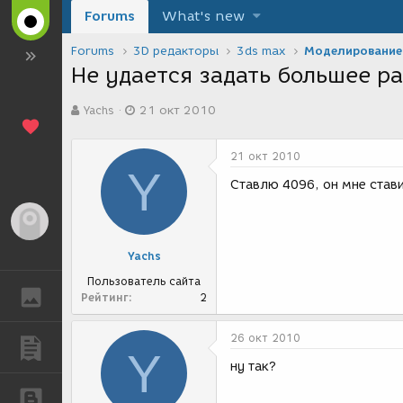
Forums
What's new
Forums
3D редакторы
3ds max
Моделирование
Не удается задать большее р
А
Д
Yachs
21 окт 2010
в
а
т
т
о
а
21 окт 2010
р
с
Y
т
о
Ставлю 4096, он мне стави
е
з
м
д
Гость
ы
а
н
Yachs
и
я
Пользователь сайта
ГАЛЕРЕЯ
Рейтинг
2
26 окт 2010
ПУБЛИКАЦИИ
Y
ну так?
БЛОГИ