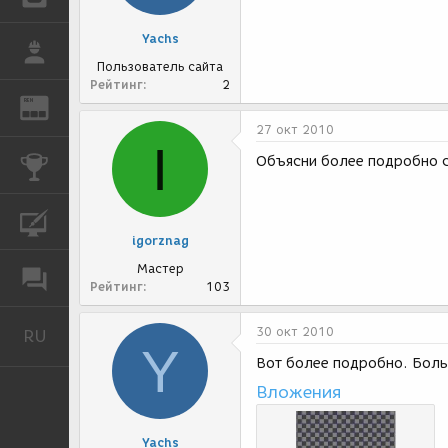
Yachs
РАБОТА
Пользователь сайта
Рейтинг
2
REN
ЖУРНАЛ
27 окт 2010
I
Объясни более подробно 
КОНКУРСЫ
КУРСЫ
igorznag
Мастер
ФОРУМ
Рейтинг
103
30 окт 2010
RU
Русский
Y
Вот более подробно. Боль
Вложения
Yachs