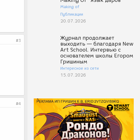
Making Of "Язык даров"
Making of
Публикации
20.07.2026
Журнал продолжает
#3
выходить — благодаря New
Art School. Интервью с
основателем школы Егором
Гришиным
Интересное из сети
15.07.2026
#4