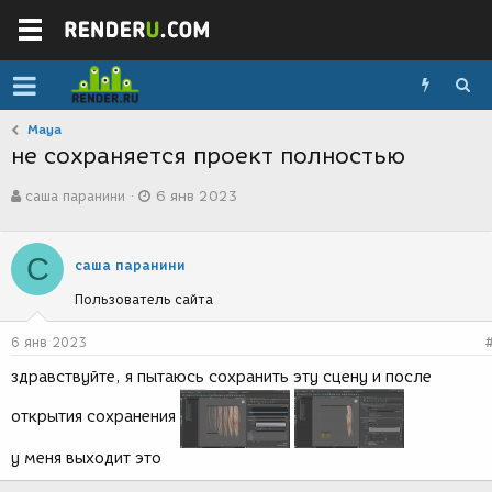
Maya
не сохраняется проект полностью
А
Д
саша паранини
6 янв 2023
в
а
т
т
о
а
С
р
с
саша паранини
т
о
Пользователь сайта
е
з
м
д
ы
а
6 янв 2023
н
здравствуйте, я пытаюсь сохранить эту сцену и после
и
я
открытия сохранения
у меня выходит это