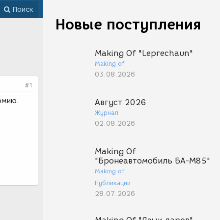
Поиск
Новые поступления
Making Of "Leprechaun"
Making of
03.08.2026
#1
томию.
Август 2026
Журнал
02.08.2026
Making Of
"Бронеавтомобиль БА-М85"
Making of
Публикации
28.07.2026