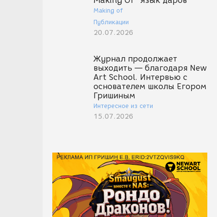
Making Of "Язык даров"
Making of
Публикации
20.07.2026
Журнал продолжает
выходить — благодаря New
Art School. Интервью с
основателем школы Егором
Гришиным
Интересное из сети
15.07.2026