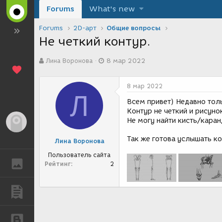
Forums
What's new
Forums
2D-арт
Общие вопросы
Не четкий контур.
А
Д
Лина Воронова
8 мар 2022
в
а
т
т
о
а
8 мар 2022
р
с
Л
т
о
Всем привет) Недавно тол
е
з
Контур не четкий и рисуно
м
д
Не могу найти кисть/каран
Гость
ы
а
н
Так же готова услышать к
Лина Воронова
и
я
Пользователь сайта
ГАЛЕРЕЯ
Рейтинг
2
ПУБЛИКАЦИИ
БЛОГИ