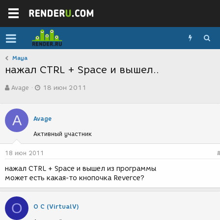
Maya
нажал CTRL + Space и вышел..
А
Д
Avage
18 июн 2011
в
а
т
т
о
а
A
р
с
Avage
т
о
Активный участник
е
з
м
д
ы
а
18 июн 2011
н
нажал CTRL + Space и вышел из программы
и
может есть какая-то кнопочка Reverce?
я
О
О С (VirtualV)