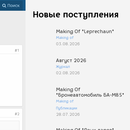
Поиск
Новые поступления
Making Of "Leprechaun"
Making of
03.08.2026
#1
Август 2026
Журнал
02.08.2026
Making Of
"Бронеавтомобиль БА-М85"
Making of
Публикации
#2
28.07.2026