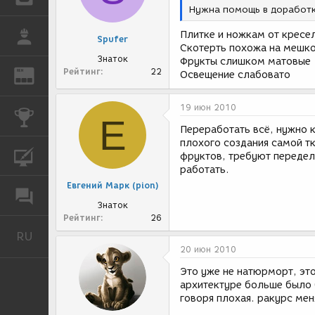
Нужна помощь в доработ
Плитке и ножкам от кресе
РАБОТА
Spufer
Скотерть похожа на мешко
Знаток
Фрукты слишком матовые
Рейтинг
22
REN
Освещение слабовато
ЖУРНАЛ
19 июн 2010
КОНКУРСЫ
Е
Переработать всё, нужно 
плохого создания самой тк
КУРСЫ
фруктов, требуют переделк
работать.
Евгений Марк (pion)
ФОРУМ
Знаток
Рейтинг
26
RU
Русский
20 июн 2010
Это уже не натюрморт, это
архитектуре больше было 
говоря плохая. ракурс мен