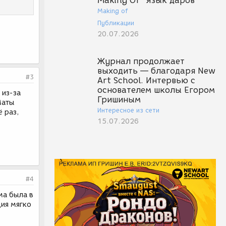
Making Of "Язык даров"
Making of
Публикации
20.07.2026
Журнал продолжает
выходить — благодаря New
#3
Art School. Интервью с
основателем школы Егором
 из-за
Гришиным
Маты
Интересное из сети
 раз,
15.07.2026
#4
ма была в
ия мягко