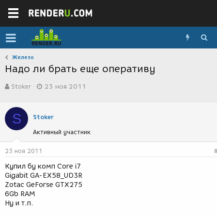
Железо
Надо ли брать еще оперативу
А
Д
Stoker
23 ноя 2011
в
а
т
т
о
а
S
р
с
Stoker
т
о
Активный участник
е
з
м
д
ы
а
23 ноя 2011
н
Купил бу комп Core i7
и
Gigabit GA-EX58_UD3R
я
Zotac GeForse GTX275
6Gb RAM
Ну и т.п.