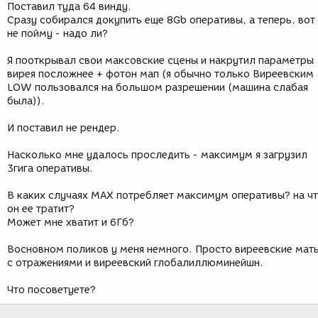
Поставил туда 64 винду.
Сразу собирался докупить еще 8Gb оперативы, а теперь, вот
не пойму - надо ли?
Я пооткрывал свои максовские сцены и накрутил параметры
вирея посложнее + фотон мап (я обычно только Виреевским
LOW пользовался на большом разрешении (машина слабая
была)).
И поставил не рендер.
Насколько мне удалось проследить - максимум я загрузил
3гига оперативы.
В каких случаях МАХ потребляет максимум оперативы? на ч
он ее тратит?
Может мне хватит и 6Гб?
Восновном поликов у меня немного. Просто виреевские мат
с отражениями и виреевский глобалиллюминейшн.
Что посоветуете?