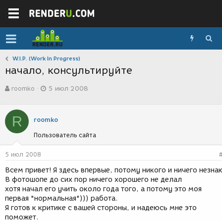
W.I.P. (Work In Progress)
начало, консультируйте
А
Д
roomko
5 июл 2008
в
а
т
т
о
а
R
р
с
roomko
т
о
Пользователь сайта
е
з
м
д
ы
а
5 июл 2008
н
Всем привет! Я здесь впервые, потому никого и ничего незна
и
В фотошопе до сих пор ничего хорошего не делал
я
хотя начал его учить около года того, а потому это моя
первая "нормальная"))) работа.
Я готов к критике с вашей стороны, и надеюсь мне это
поможет.