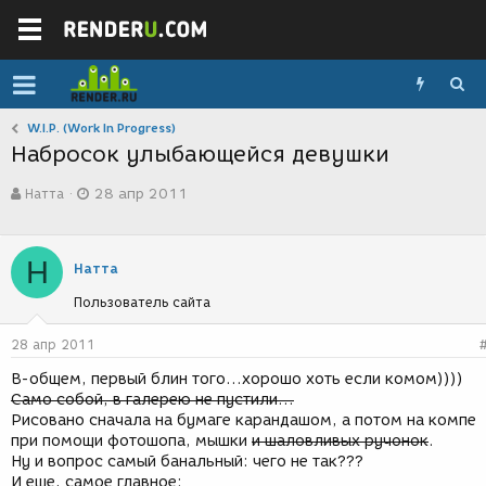
W.I.P. (Work In Progress)
Набросок улыбающейся девушки
А
Д
Натта
28 апр 2011
в
а
т
т
о
а
р
с
Н
Натта
т
о
е
з
Пользователь сайта
м
д
ы
а
28 апр 2011
н
и
В-общем, первый блин того...хорошо хоть если комом))))
я
Само собой, в галерею не пустили...
Рисовано сначала на бумаге карандашом, а потом на компе
при помощи фотошопа, мышки
и шаловливых ручонок
.
Ну и вопрос самый банальный: чего не так???
И еще, самое главное: