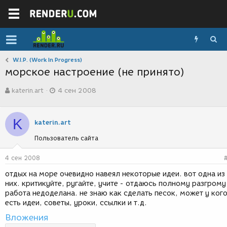
W.I.P. (Work In Progress)
морское настроение (не принято)
А
Д
katerin.art
4 сен 2008
в
а
т
т
о
а
K
р
с
katerin.art
т
о
Пользователь сайта
е
з
м
д
ы
а
4 сен 2008
н
отдых на море очевидно навеял некоторые идеи. вот одна из
и
них. критикуйте, ругайте, учите - отдаюсь полному разгрому
я
работа недоделана. не знаю как сделать песок, может у ког
есть идеи, советы, уроки, ссылки и т.д.
Вложения