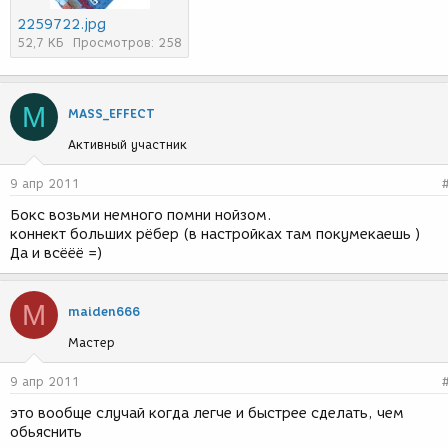
2259722.jpg
52,7 КБ
Просмотров: 258
M
MASS_EFFЕCT
Активный участник
9 апр 2011
Бокс возьми немного помни нойзом.
коннект больших рёбер (в настройках там покумекаешь )
Да и всёёё =)
M
maiden666
Мастер
9 апр 2011
это вообще случай когда легче и быстрее сделать, чем
обьяснить