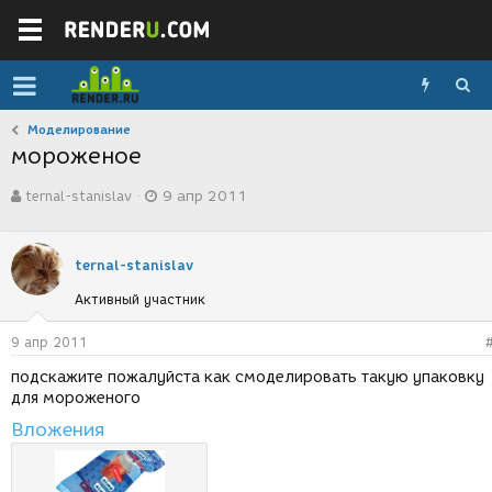
Моделирование
мороженое
А
Д
ternal-stanislav
9 апр 2011
в
а
т
т
о
а
р
с
ternal-stanislav
т
о
Активный участник
е
з
м
д
ы
а
9 апр 2011
н
подскажите пожалуйста как смоделировать такую упаковку
и
для мороженого
я
Вложения