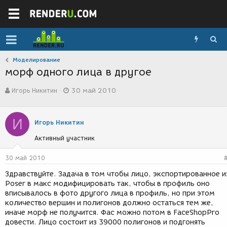
Моделирование
морф одного лица в другое
А
Д
Игорь Никитин
30 май 2010
в
а
т
т
о
а
И
р
с
Игорь Никитин
т
о
Активный участник
е
з
м
д
ы
а
30 май 2010
н
Здравствуйте. Задача в том чтобы лицо, экспортированное и
и
Poser в макс модифицировать так, чтобы в профиль оно
я
вписывалось в фото другого лица в профиль, но при этом
количество вершин и полигонов должно остаться тем же,
иначе морф не получится. Фас можно потом в FaceShopPro
довести. Лицо состоит из 39000 полигонов и подгонять