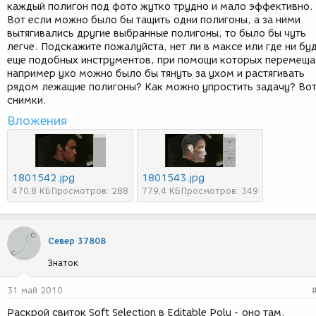
каждый полигон под фото жутко трудно и мало эффективно.
Вот если можно было бы тащить одни полигоны, а за ними
вытягивались другие выбранные полигоны, то было бы чуть
легче. Подскажите пожалуйста, нет ли в максе или где ни бу
еще подобных инструментов, при помощи которых перемеща
например ухо можно было бы тянуть за ухом и растягивать
рядом лежащие полигоны? Как можно упростить задачу? Во
снимки.
Вложения
1801542.jpg
1801543.jpg
470,8 КБ
Просмотров: 288
779,4 КБ
Просмотров: 349
Север 37808
Знаток
31 май 2010
Раскрой свиток Soft Selection в Editable Poly - оно там.