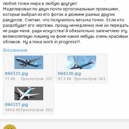
любой точки мира в любую другую!
Моделировал по двум почти ортогональным проекциям,
которые выбрал из его фоток и дюжине разных других
ракурсов. Считаю, что получилось весьма точно. Если кто
раздобудет его чертежи, прошу немедленно мне их передать
не ради меня, ради искусства! Я обязательно запечетлею эту
великолепную машину на фоне каких нибудь очень красивых
облаков. Ну а пока work in progress!!!.
Вложения
684335.jpg
684336.jpg
77 КБ
Просмотров: 327
97,5 КБ
Просмотров: 263
684337.jpg
549,6 КБ
Просмотров: 292