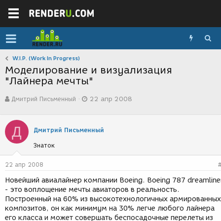
W.I.P. (Work In Progress)
Моделирование и визуализация
"Лайнера мечты"
А
Д
Дмитрий Письменный
22 апр 2008
в
а
т
т
о
а
Д
р
с
Дмитрий Письменный
т
о
Знаток
е
з
м
д
ы
а
22 апр 2008
н
Новейший авиалайнер компании Boeing. Boeing 787 dreamline
и
- это воплощение мечты авиаторов в реальность.
я
Построенный на 60% из высокотехнологичных армированных
композитов, он как минимум на 30% легче любого лайнера
его класса и может совершать беспосадочные перелеты из