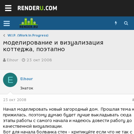
W.I.P. (Work In Progress)
моделирование и визуализация
коттеджа, поэтапно
А
Д
Elhour
23 окт 2008
в
а
т
т
о
а
E
р
с
Elhour
т
о
Знаток
е
з
м
д
ы
а
23 окт 2008
н
Начал моделировать новый загородный дом. Прошлая тема 
и
прижилась, поэтому думаю будет лучше выкладывать сюда
я
этапы работы с самого начала и надеюсь довести работу до
качественной визуализации.
Вот для начала болванка стен - критикуйте если что не так с