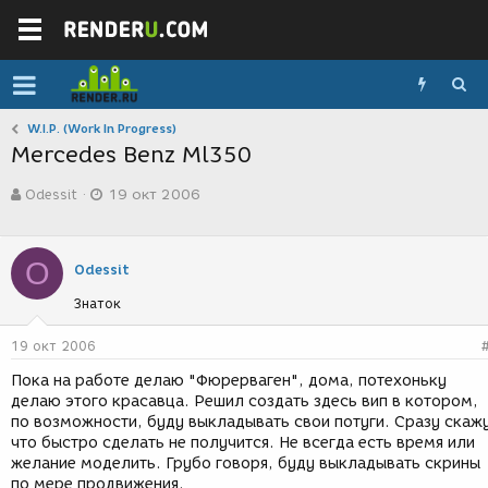
W.I.P. (Work In Progress)
Mercedes Benz Ml350
А
Д
Odessit
19 окт 2006
в
а
т
т
о
а
р
с
O
Odessit
т
о
е
з
Знаток
м
д
ы
а
19 окт 2006
н
и
Пока на работе делаю "Фюрерваген", дома, потехоньку
я
делаю этого красавца. Решил создать здесь вип в котором,
по возможности, буду выкладывать свои потуги. Сразу скаж
что быстро сделать не получится. Не всегда есть время или
желание моделить. Грубо говоря, буду выкладывать скрины
по мере продвижения.