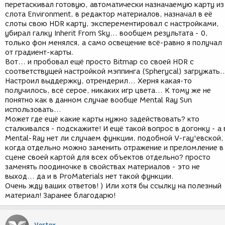
перетаскивал готовую, автоматически назначаемую карту из
слота Environment, в редактор материалов, назначал в её
слоты свою HDR карту, эксперементировал с настройками,
убирал галку Inherit From Sky... вообщем результата - 0,
только фон менялся, а само освещение всё-равно я получал
от градиент-карты.
Вот... и пробовал ещё просто Bitmap со своей HDR с
соответствущей настройкой мэппинга (Spherycal) загружать..
Настроил выддержку, отрендерил... Херня какая-то
получилось, всё серое, никаких игр цвета... К тому же не
понятно как в данном случае вообще Mental Ray Sun
использовать...
Может где ещё какие карты нужно задействовать? кто
сталкивался - подскажите! И ещё такой вопрос в догонку - а 
Mental-Ray нет ли случаем функции, подобной V-ray'евской,
когда отдельно можно заменить отражение и преломление в
сцене своей картой для всех объектов отдельно? просто
заменять поодиночке в свойствах материалов - это не
выход... да и в ProMaterials нет такой функции.
Очень жду ваших ответов! ) Или хотя бы ссылку на полезный
материал! Заранее благодарю!
Vertex