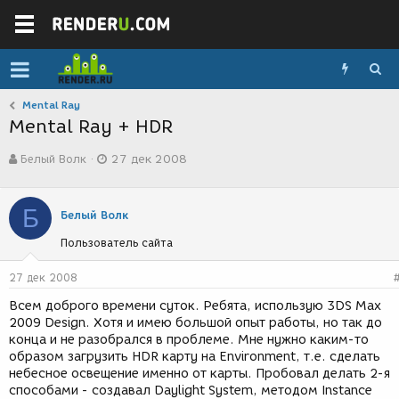
Mental Ray
Mental Ray + HDR
А
Д
Белый Волк
27 дек 2008
в
а
т
т
о
а
Б
р
с
Белый Волк
т
о
Пользователь сайта
е
з
м
д
ы
а
27 дек 2008
н
Всем доброго времени суток. Ребята, использую 3DS Max
и
2009 Design. Хотя и имею большой опыт работы, но так до
я
конца и не разобрался в проблеме. Мне нужно каким-то
образом загрузить HDR карту на Environment, т.е. сделать
небесное освещение именно от карты. Пробовал делать 2-я
способами - создавал Daylight System, методом Instance