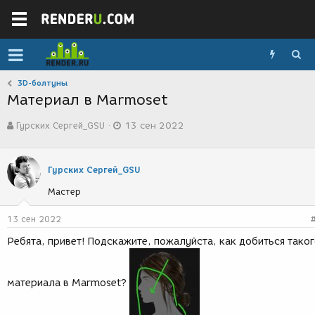
3D-болтуны
Материал в Marmoset
А
Д
Гурских Сергей_GSU
13 сен 2022
в
а
т
т
о
а
р
с
Гурских Сергей_GSU
т
о
Мастер
е
з
м
д
ы
а
13 сен 2022
н
Ребята, привет! Подскажите, пожалуйста, как добиться тако
и
я
материала в Marmoset?